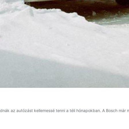
nák az autózást kellemessé tenni a téli hónapokban. A Bosch már ny