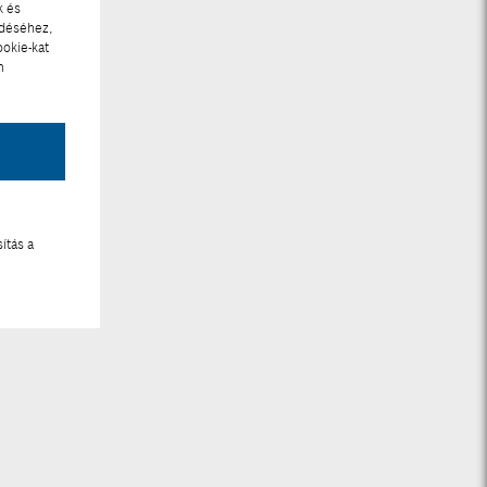
k és
ödéséhez,
ookie-kat
n
ítás a