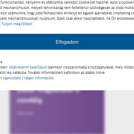
funkcionalitási, kényelmi és statisztikai célokból cookie-kat használ. Azok a cookie-
 mechanizmusok, melyek tehcnikailag nem feltétlenül szükségesek az oldal műk
eszik számunkra, hogy jobb felhasználói élményt és egyedi ajánlatokat (marketing c
ető mechanizmusokat) nyújtsunk. Ezek csak akkor használhatók, ha Ön előzetese
:
Tudjon meg többet
Elfogadom
ás
inken:
Adatvédelmi beállítások
bármikor visszavonhatja a hozzájárulását, mely módos
SPORT
tól lép hatályba. További információért kattintson az alábbi linkre:
Egy autóversenyző
i tájékoztató / céges információk
.
élete: tragédiától a
csodáig
2024-12-03