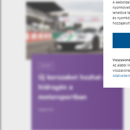
A weboldal 
nyomkövető
lehetővé t
és nyomköv
hozzájárult
Visszavon
Az alábbi l
SPORT
visszavonás
Új korszakot hozhat a
Adatvédelm
hidrogén a
motorsportban
2026-07-07