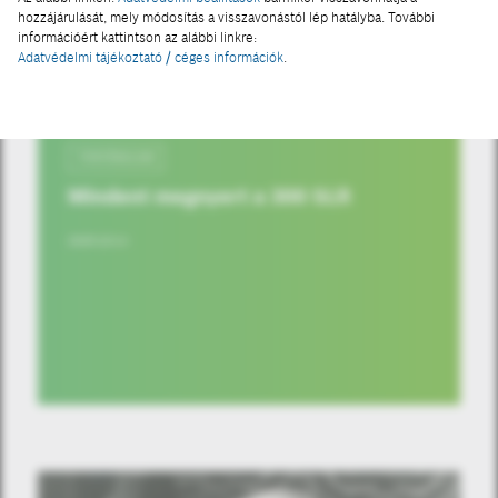
hozzájárulását, mely módosítás a visszavonástól lép hatályba. További
információért kattintson az alábbi linkre:
Adatvédelmi tájékoztató / céges információk
.
TÖRTÉNELEM
Mindent megnyert a 300 SLR
2025-10-14