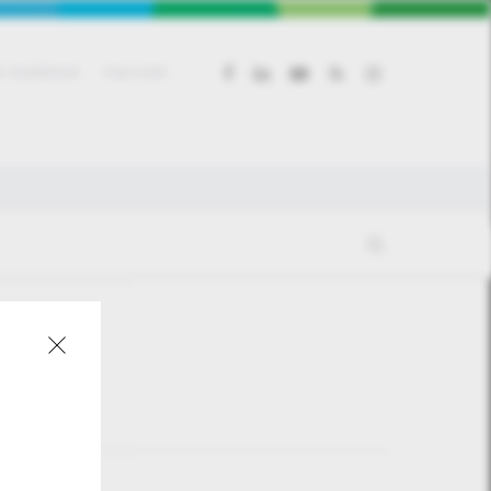
facebook
linkedin
youtube
RSS
instagram
 beállítások
Kapcsolat