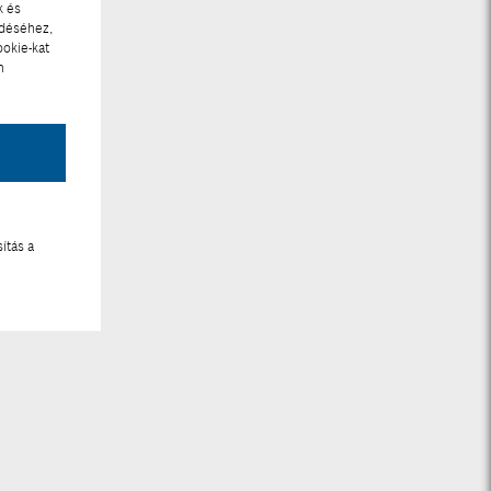
k és
ödéséhez,
ookie-kat
n
ítás a