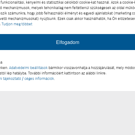
funkcionalitási, kényelmi és statisztikai célokból cookie-kat használ. Azok a cookie-
 mechanizmusok, melyek tehcnikailag nem feltétlenül szükségesek az oldal műk
eszik számunkra, hogy jobb felhasználói élményt és egyedi ajánlatokat (marketing c
ető mechanizmusokat) nyújtsunk. Ezek csak akkor használhatók, ha Ön előzetese
:
Tudjon meg többet
Elfogadom
ás
inken:
Adatvédelmi beállítások
bármikor visszavonhatja a hozzájárulását, mely módos
tól lép hatályba. További információért kattintson az alábbi linkre:
i tájékoztató / céges információk
.