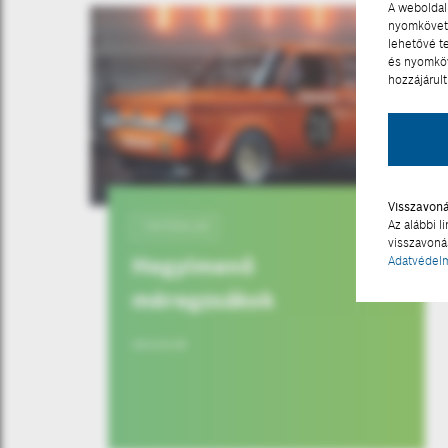
A weboldal 
nyomkövető
lehetővé t
és nyomköv
hozzájárult
Visszavon
Az alábbi l
TÖRTÉNELEM
visszavonás
Hegyimenő
Adatvédelm
méregzsákok
2024-01-09