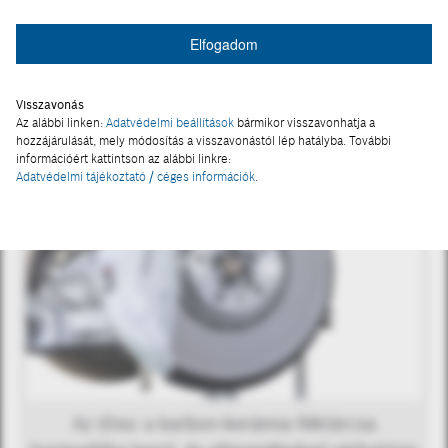
néhány évtizede, amely nélkül manapság már
Elfogadom
elképzelhetetlen egy új jármű forgalomba
bocsátása.
Visszavonás
Az alábbi linken:
Adatvédelmi beállítások
bármikor visszavonhatja a
hozzájárulását, mely módosítás a visszavonástól lép hatályba. További
információért kattintson az alábbi linkre:
Adatvédelmi tájékoztató / céges információk
.
Az iDisc a karbon-kerámia féktárcsa