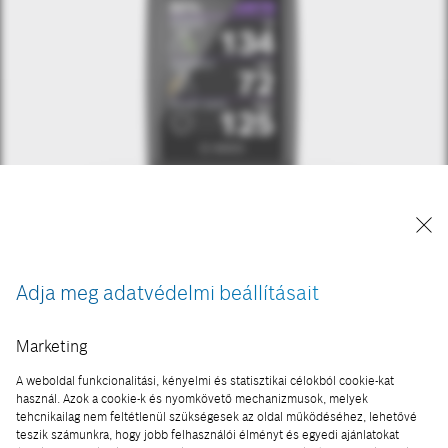
Egy másik új funkcióval a külső
pulzusmérők, például egy mellkaspánt vagy
Adja meg adatvédelmi beállításait
egy okosóra, bluetooth segítségével
összekapcsolható az eBike fedélzeti
kijelzőjével. Különösen informatív funkció a
Marketing
saját teljesítmény nyomon követése, amely
A weboldal funkcionalitási, kényelmi és statisztikai célokból cookie-kat
megmutatja, hogy melyik vezetési módot
használ. Azok a cookie-k és nyomkövető mechanizmusok, melyek
tehcnikailag nem feltétlenül szükségesek az oldal működéséhez, lehetővé
mennyi ideig használtuk, valamint
teszik számunkra, hogy jobb felhasználói élményt és egyedi ajánlatokat