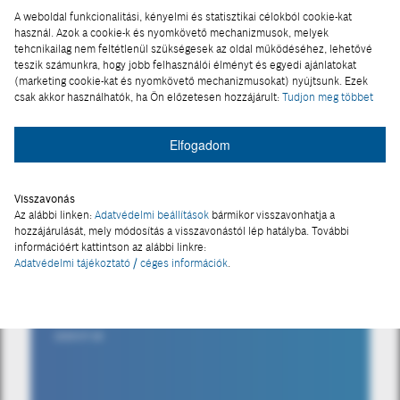
A weboldal funkcionalitási, kényelmi és statisztikai célokból cookie-kat
használ. Azok a cookie-k és nyomkövető mechanizmusok, melyek
tehcnikailag nem feltétlenül szükségesek az oldal működéséhez, lehetővé
teszik számunkra, hogy jobb felhasználói élményt és egyedi ajánlatokat
(marketing cookie-kat és nyomkövető mechanizmusokat) nyújtsunk. Ezek
csak akkor használhatók, ha Ön előzetesen hozzájárult:
Tudjon meg többet
Elfogadom
Visszavonás
Az alábbi linken:
Adatvédelmi beállítások
bármikor visszavonhatja a
hozzájárulását, mely módosítás a visszavonástól lép hatályba. További
információért kattintson az alábbi linkre:
TECHNOLÓGIA
Adatvédelmi tájékoztató / céges információk
.
Kompromisszummentes
dinoszaurusz
2025-07-29