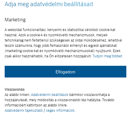
Adja meg adatvédelmi beállításait
Marketing
A weboldal funkcionalitási, kényelmi és statisztikai célokból cookie-kat
használ. Azok a cookie-k és nyomkövető mechanizmusok, melyek
tehcnikailag nem feltétlenül szükségesek az oldal működéséhez, lehetővé
teszik számunkra, hogy jobb felhasználói élményt és egyedi ajánlatokat
(marketing cookie-kat és nyomkövető mechanizmusokat) nyújtsunk. Ezek
csak akkor használhatók, ha Ön előzetesen hozzájárult:
Tudjon meg többet
Elfogadom
OKOSVILÁG
Guruló szabadság
Visszavonás
Az alábbi linken:
Adatvédelmi beállítások
bármikor visszavonhatja a
hozzájárulását, mely módosítás a visszavonástól lép hatályba. További
Újra értelmezhetjük a függetlenség
információért kattintson az alábbi linkre:
Adatvédelmi tájékoztató / céges információk
.
fogalmát egy-egy nyaralás során a Bosch
és a Knaus Tabbert közös…
2019-10-17