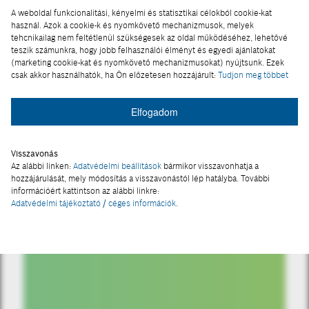
A weboldal funkcionalitási, kényelmi és statisztikai célokból cookie-kat
használ. Azok a cookie-k és nyomkövető mechanizmusok, melyek
tehcnikailag nem feltétlenül szükségesek az oldal működéséhez, lehetővé
teszik számunkra, hogy jobb felhasználói élményt és egyedi ajánlatokat
(marketing cookie-kat és nyomkövető mechanizmusokat) nyújtsunk. Ezek
csak akkor használhatók, ha Ön előzetesen hozzájárult:
Tudjon meg többet
Elfogadom
Visszavonás
Az alábbi linken:
Adatvédelmi beállítások
bármikor visszavonhatja a
hozzájárulását, mely módosítás a visszavonástól lép hatályba. További
információért kattintson az alábbi linkre:
TÖRTÉNELEM
Adatvédelmi tájékoztató / céges információk
.
Az autóversenyzés hajnala
2026-01-27