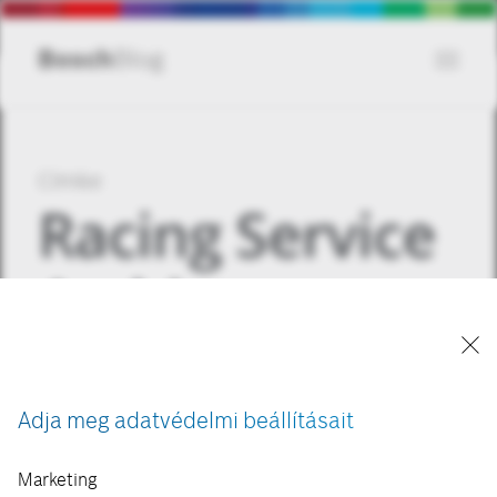
Skip
to
Menu
Bosch
Blog
main
content
Címke
Racing Service
Archives -
Bosch Blog
Adja meg adatvédelmi beállításait
Marketing