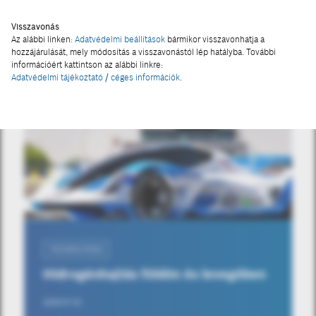
Visszavonás
Az alábbi linken:
Adatvédelmi beállítások
bármikor visszavonhatja a
hozzájárulását, mely módosítás a visszavonástól lép hatályba. További
információért kattintson az alábbi linkre:
Adatvédelmi tájékoztató / céges információk
.
TECHNOLÓGIA
Hidrogénhajtás földön és levegőben
2025-07-15