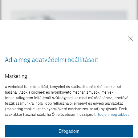
Adja meg adatvédelmi beállításait
Marketing
TECHNOLÓGIA
A weboldal funkcionalitási, kényelmi és statisztikai célokból cookie-kat
használ. Azok a cookie-k és nyomkövető mechanizmusok, melyek
Saját elektrolizáló központot indított
tehcnikailag nem feltétlenül szükségesek az oldal működéséhez, lehetővé
a Bosch
teszik számunkra, hogy jobb felhasználói élményt és egyedi ajánlatokat
(marketing cookie-kat és nyomkövető mechanizmusokat) nyújtsunk. Ezek
csak akkor használhatók, ha Ön előzetesen hozzájárult:
Tudjon meg többet
2026-05-19
Elfogadom