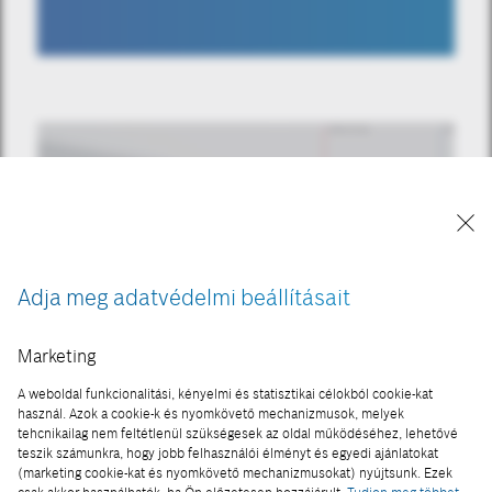
Adja meg adatvédelmi beállításait
Marketing
OKOSVILÁG
A weboldal funkcionalitási, kényelmi és statisztikai célokból cookie-kat
használ. Azok a cookie-k és nyomkövető mechanizmusok, melyek
Újabb városban vagyunk sínen
tehcnikailag nem feltétlenül szükségesek az oldal működéséhez, lehetővé
teszik számunkra, hogy jobb felhasználói élményt és egyedi ajánlatokat
2024-08-13
(marketing cookie-kat és nyomkövető mechanizmusokat) nyújtsunk. Ezek