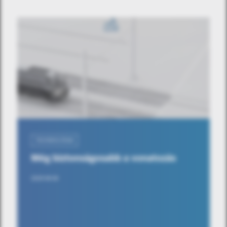
TECHNOLÓGIA
Még biztonságosabb a vonatozás
2025-09-09