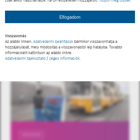
csak akkor használhatók, ha Ön előzetesen hozzájárult:
Tudjon meg többet
Elfogadom
Visszavonás
Az alábbi linken:
Adatvédelmi beállítások
bármikor visszavonhatja a
hozzájárulását, mely módosítás a visszavonástól lép hatályba. További
információért kattintson az alábbi linkre:
Adatvédelmi tájékoztató / céges információk
.
OKOSVILÁG