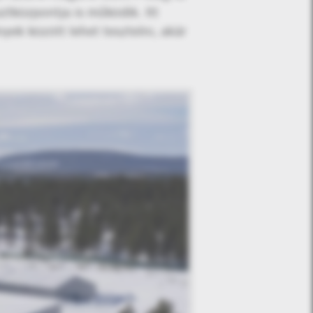
ztközpontja is működik. Itt
nyek között lehet tesztelni, akár