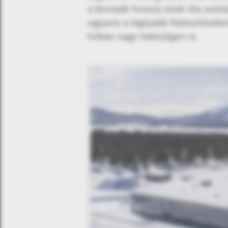
a környék hosszú évek óta autói
ugyanis a legújabb fejlesztéseket
hóban vagy tükörjégen is.