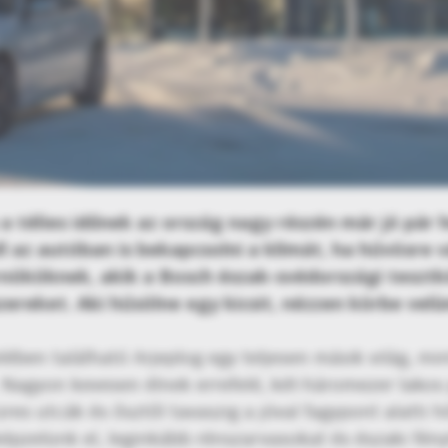
 a télies időnek az ország nagy részén már jó pár 
ll az autóban is bekapcsolni a klímát, ha hűvösre
nököknek, akik a Bosch észak-svédországi tesztk
ereket. Aki hűsölne egy kicsit, nézzen körbe velü
lében található Arjeplog egy teljesen másik világ, mi
Nagyon kevesen élnek errefelé, két-háromezer lakos
üres utcák és ősztől tavaszig a jóval fagypont alatti 
 képzelünk el, leginkább rénszarvasokat és északi fén