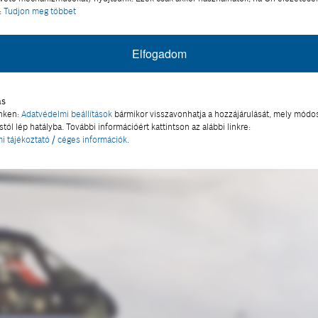
ott tavon kialakított repülőgép-felszállópályán vizs
:
Tudjon meg többet
log kiváló helyszínnek bizonyult a zord, téli időjárá
öt éve úgy döntött a Bosch, jelentős beruházásba kezd
Elfogadom
nyeként a ma is használt tesztpálya-központ a Vaitou
 Bosch-alkalmazott dolgozik a tesztpályákon, évente 
ás
inken:
Adatvédelmi beállítások
bármikor visszavonhatja a hozzájárulását, mely módos
tól lép hatályba. További információért kattintson az alábbi linkre:
i tájékoztató / céges információk
.