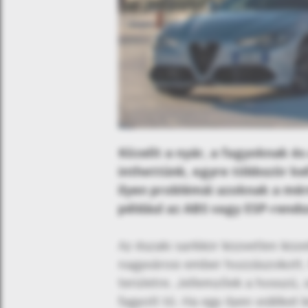
Közelít a nyár, a fagyoknak és
inthettünk, egyre többször ke
ilyen problémái azoknak a mér
például az ABS vagy ESP-rendsz
Az északi sarkkör közvetlen köze
nagyvárosi ember hozzászokott. 
területre. Jellemzőek a hosszú, 
fagyott tó. Ha egy ilyen vidéket