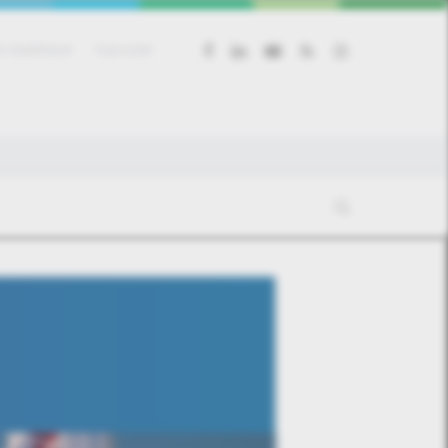
facebook
linkedin
youtube
RSS
instagram
 beállítások
Kapcsolat