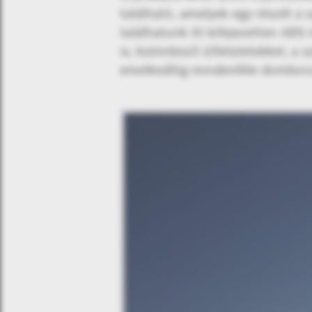
található, amelyek egy részét a 
találhatunk itt kifejezetten AB
is, különböző útfelületekkel, a s
emelkedőig mindenféle domborzat