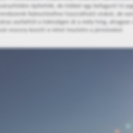
szárazföldön építették, de többet egy befagyott tó je
S-rendszerek fejlesztéséhez használható utakat, de v
záraz aszfalttól a tükörjégen át a mély hóig, ahogyan 
i viszony között is lehet tesztelni a járműveket.