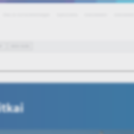
Állás és karrierlehetőségek
Sajtó/média
Adatvédelem
Adatvédelmi
RT
OKOS VILÁG
itkai