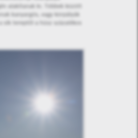
gén alakítanak ki. Többek között
annak kanyargós, vagy körpályák
a sík tereptől a húsz százalékos