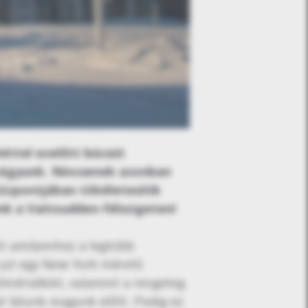
héttel ezelőtt búcsút
 vágyunk. Nincsenek azonban
özpontjában tökéletesítik
nk a Vaitoudden-félszigeten!
nt amilyenhez a legtöbb
 jut egy New York méretű
hőmérséklet, valamint a rengeteg
yt látunk magunk előtt. Pedig ez