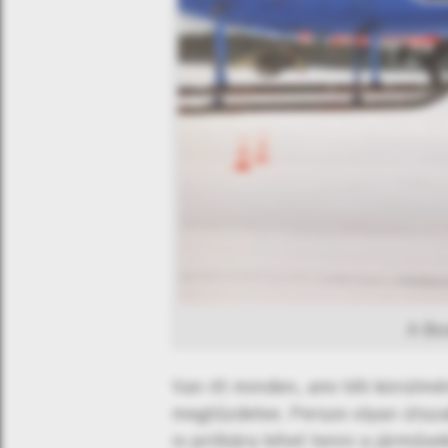
A Bo
Van itt minden, ami téli körülm
megtűzdelve. Persze olyan útszak
is próbára lehet tenni a járműv