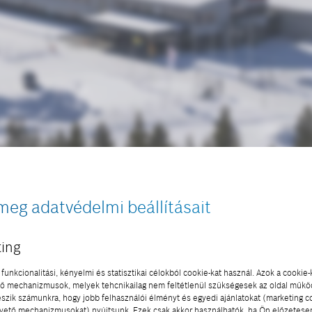
meg adatvédelmi beállításait
ing
ra fejlesztésére komoly figyelmet fordított az elmúlt
funkcionalitási, kényelmi és statisztikai célokból cookie-kat használ. Azok a cookie-
 mechanizmusok, melyek tehcnikailag nem feltétlenül szükségesek az oldal műk
lat volt, amelyik a közelben kezdett el teszteket vég
eszik számunkra, hogy jobb felhasználói élményt és egyedi ajánlatokat (marketing c
ető mechanizmusokat) nyújtsunk. Ezek csak akkor használhatók, ha Ön előzetese