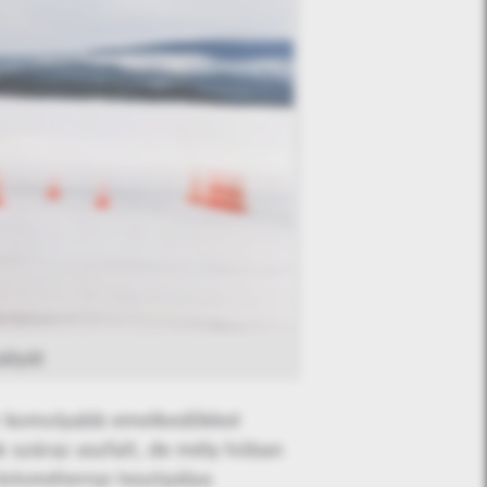
ályát
kár komolyabb emelkedőkkel
k száraz aszfalt, de mély hóban
kilométernyi tesztpálya