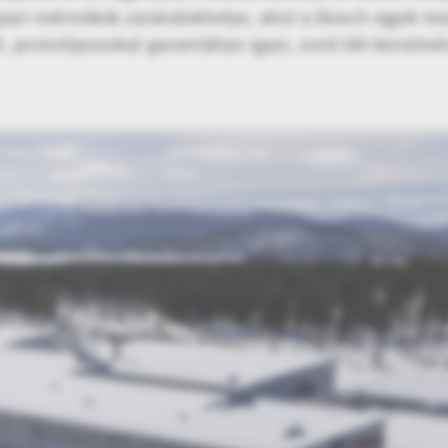
pari mérnökök zarándokhelye, ahol a Bosch egyik tes
, prototípusokat garantáltan igazi, zord téli körülmé