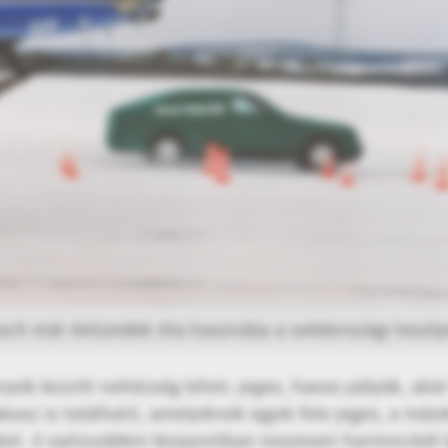
sch már évtizedek óta használja a svédországi tesztp
ények között nehézség lehet: jeges, havas pályák, a
asz is található, amelyiknek egyik fele jeges, a mási
eket. A vaitouddeni központban összesen harminckét 