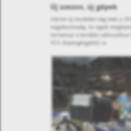
Új szezon, új gépek
Három új modellel vág neki a 2
nagyközönség. Az egyik meglepe
tartalmaz a korábbi változathoz 
TCS (kipörgésgátló) is.