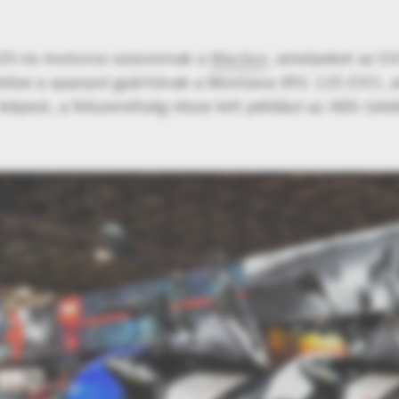
025-ös motoros szezonnak a
Macbor
, amelyeket az EI
tése a spanyol gyártónak a Montana XR1 125 EVO, am
képest, a felszereltség része lett például az ABS (ele