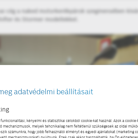
nai cég a naked motorkerékpárok szegmensében kíván 
hifter és Stormer modellekkel.
meg adatvédelmi beállításait
ing
funkcionalitási, kényelmi és statisztikai célokból cookie-kat használ. Azok a cookie-
 mechanizmusok, melyek tehcnikailag nem feltétlenül szükségesek az oldal műk
eszik számunkra, hogy jobb felhasználói élményt és egyedi ajánlatokat (marketing c
ető mechanizmusokat) nyújtsunk. Ezek csak akkor használhatók, ha Ön előzetese