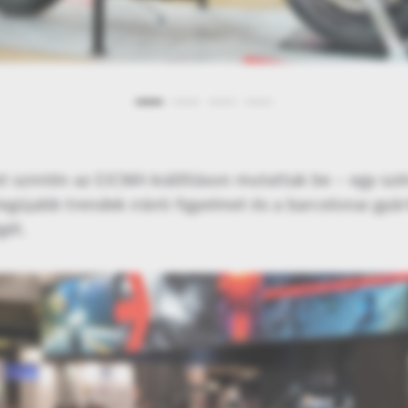
 szintén az EICMA kiállításon mutattak be – egy szé
 legújabb trendek iránti figyelmet és a barcelonai gy
gét.