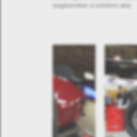
szegmensben is erősíteni akar.