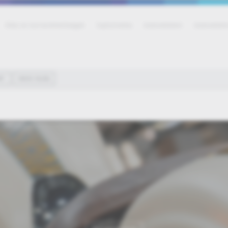
Állás és karrierlehetőségek
Sajtó/média
Adatvédelem
Adatvédelmi
RT
OKOS VILÁG