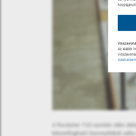
hozzájárult
Visszavon
Az alábbi l
visszavonás
Adatvédelm
A Macbor komoly eredmé
A Rockster 710 szintén idén de
kézzelfogható bizonyítékát adt