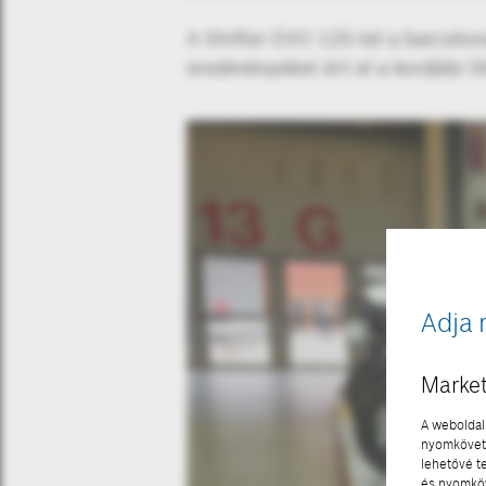
A Shifter EVO 125-tel a barcelo
eredményeket ért el a korábbi S
Adja 
Market
A weboldal 
nyomkövető
lehetővé t
és nyomköv