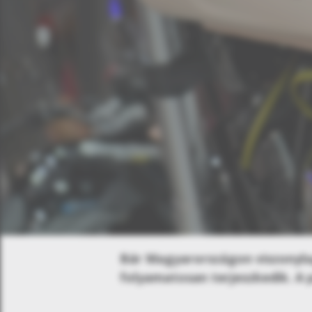
Bár Magyarországon viszonyl
folyamatosan terjeszkedik. A p