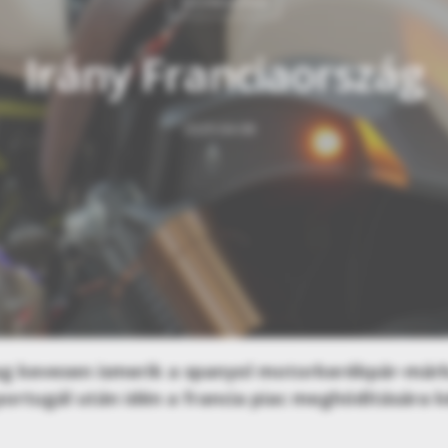
TECHNOLÓGIA
Irány Franciaország
2025-04-08
ag kevesen ismerik a spanyol motorkerékpár-már
ortugál után idén a francia piac meghódítására k