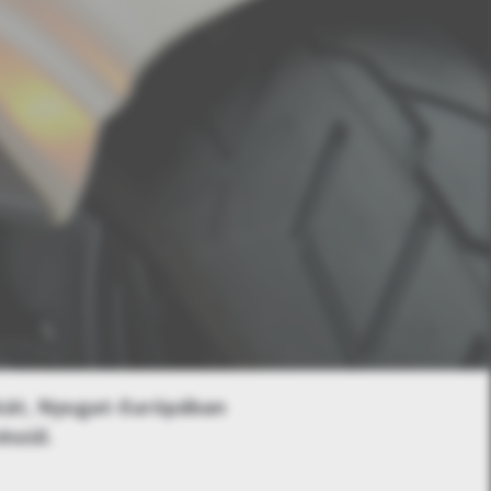
kát, Nyugat-Európában
észül.