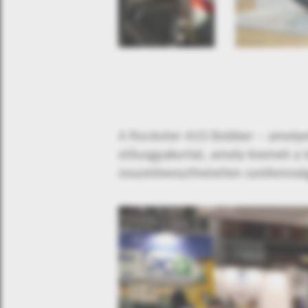
A Rockster 410 Bobber – amelyet
stílusgyakorlat, amely kiemeli a
összetéveszthetetlen szellemisé