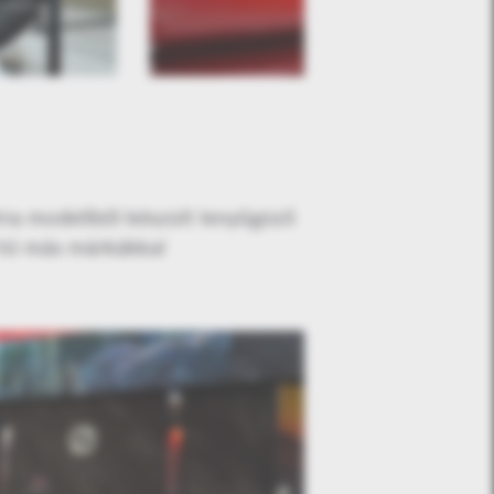
ria modellből készült lenyűgöző
ártó más márkákkal