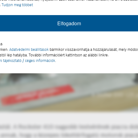
:
Tudjon meg többet
Elfogadom
ás
inken:
Adatvédelmi beállítások
bármikor visszavonhatja a hozzájárulását, mely módos
tól lép hatályba. További információért kattintson az alábbi linkre:
i tájékoztató / céges információk
.
nyeket vár a nagyobb testvérek sikere után
A Shifter EVO 125 
bütál. A Rockster 410 nagyobb testvérének piacra do
a annak, hogy a közepes lökettérfogatú motorok pia