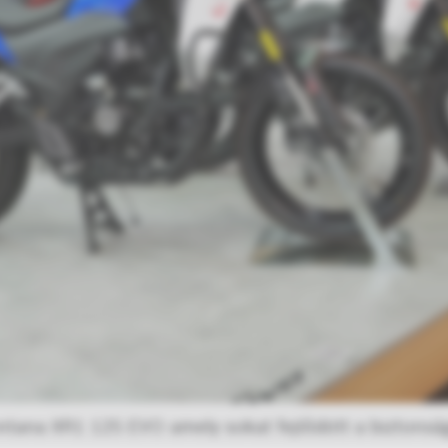
ntana XR1 125 EVO amely sokat fejlődött a biztonság