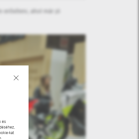
erősíteni, ahol már jó
k és
ödéséhez,
ookie-kat
n