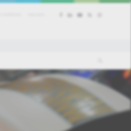
facebook
linkedin
youtube
RSS
instagram
 beállítások
Kapcsolat