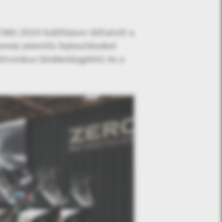
CMA 2024 kiállításon láthatott a
ely jelentős fejlesztéseket
ktronikus blokkolásgátló) és a