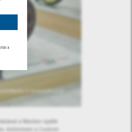
ítás a
prototípusa is bemutatkozott
básával a Macbor újabb
cán, különösen a Custom