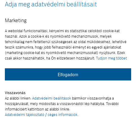
Adja meg adatvédelmi beállításait
lemezkék nagy mennyiségben és gazdaságosan
előállíthatóak. Ráadásul ultrapontosak,
Marketing
megbízhatóak és tartósak, miközben a sokféle
felhasználás ellenére kevés energiát
A weboldal funkcionalitási, kényelmi és statisztikai célokból cookie-kat
használ. Azok a cookie-k és nyomkövető mechanizmusok, melyek
fogyasztanak.
tehcnikailag nem feltétlenül szükségesek az oldal működéséhez, lehetővé
teszik számunkra, hogy jobb felhasználói élményt és egyedi ajánlatokat
(marketing cookie-kat és nyomkövető mechanizmusokat) nyújtsunk. Ezek
csak akkor használhatók, ha Ön előzetesen hozzájárult:
Tudjon meg többet
Kicsi a MEMS, de bonyolult
Ezeknek az apró érzékelőknek a gyártása
Elfogadom
hosszú heteket vesz igénybe és több száz
műveletből áll. A szilíciumot ultravékony
Visszavonás
lemezek, vagyis „ostyák” formájában dolgozzák
Az alábbi linken:
Adatvédelmi beállítások
bármikor visszavonhatja a
fel. Ezt követően nagy pontosságú, akár több
hozzájárulását, mely módosítás a visszavonástól lép hatályba. További
információért kattintson az alábbi linkre:
száz darab, mikrométeres mélységű szerkezet
Adatvédelmi tájékoztató / céges információk
.
ágyazható a lemezekre, így az emberi hajnál
vékonyabb szerkezetű forgácsok hozhatók