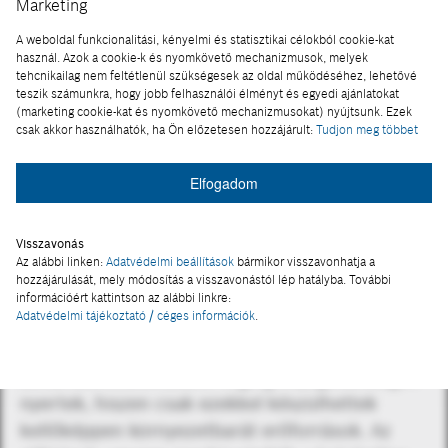
Marketing
Bosch Jetronic benzinbefecskendezés
A weboldal funkcionalitási, kényelmi és statisztikai célokból cookie-kat
használ. Azok a cookie-k és nyomkövető mechanizmusok, melyek
A Jetronic első nemzedéke később a D-Jetronic
tehcnikailag nem feltétlenül szükségesek az oldal működéséhez, lehetővé
teszik számunkra, hogy jobb felhasználói élményt és egyedi ajánlatokat
nevet kapta, a jobb megkülönböztethetőség
(marketing cookie-kat és nyomkövető mechanizmusokat) nyújtsunk. Ezek
érdekében. Ugyanis 1973-ban kétféle Jetronic
csak akkor használhatók, ha Ön előzetesen hozzájárult:
Tudjon meg többet
benzinbefecskendezés jelent meg az eredeti
Elfogadom
utódjául. A mechanikus vezérlésű K-Jetronic
elektronikus vezérlésű testvérét L-Jetronic
néven mutattuk be. Kezdetben a K-Jetronic
Visszavonás
Az alábbi linken:
Adatvédelmi beállítások
bármikor visszavonhatja a
bizonyult befutónak, az idő előrehaladtával
hozzájárulását, mely módosítás a visszavonástól lép hatályba. További
azonban tovább szigorodtak a
információért kattintson az alábbi linkre:
Adatvédelmi tájékoztató / céges információk
.
környezetvédelmi előírások. Ennek
köszönhetően az L-Jetronic
benzinbefecskendezők végleg létjogosultságot
nyertek, hiszen csak ezekkel készülhettek
kellőképpen környezetbarát erőforrások. Az