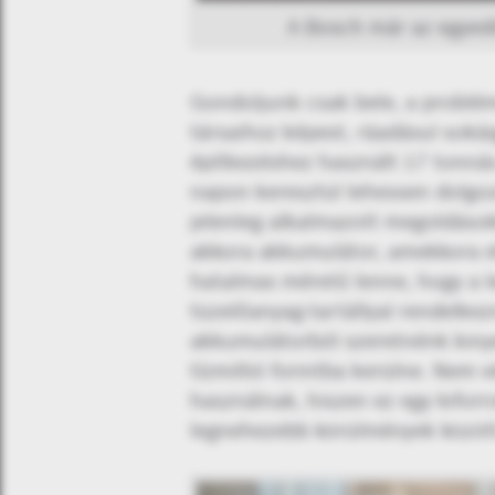
A Bosch már az egyedi
Gondoljunk csak bele, a problé
társaihoz képest, ráadásul sokái
építkezéshez használt 17 tonnás
napon keresztül lehessen dolgoz
jelenleg alkalmazott megoldáso
akkora akkumulátor, amekkora ehh
hatalmas méretű lenne, hogy a 
tüzelőanyag-tartállyal rendelkez
akkumulátorból szeretnénk kinye
tízmillió forintba kerülne. Nem
használnak, hiszen ez egy kiforr
legnehezebb körülmények között