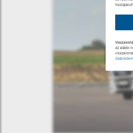
hozzájárult
Visszavon
Az alábbi l
visszavonás
Adatvédelm