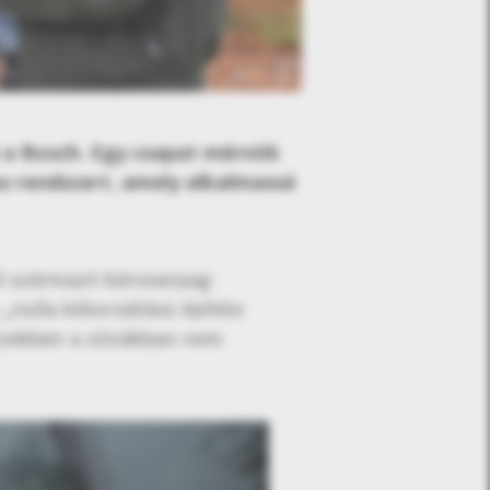
i a Bosch. Egy csapat mérnök
s rendszert, amely alkalmassá
ől származó károsanyag-
„nulla kibocsátású építési
 Ezekben a zónákban nem