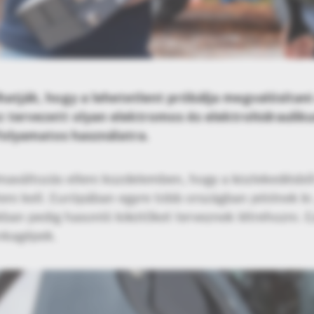
lhatják, hogy a lehetetlent próbálja megvalósítan
tervezett olyan elektromos és elektrohidrauliku
 folyamatos használatra.
ímaváltozás elleni küzdelemben, hogy a közlekedésb
ni kell. Európában egyre több országban jelölnek ki 
okban pedig hasonló kikötőket terveznek létrehozni.
nkagépek.