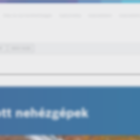
Állás és karrierlehetőségek
Sajtó/média
Adatvédelem
Adatvédelmi
RT
OKOS VILÁG
ott nehézgépek