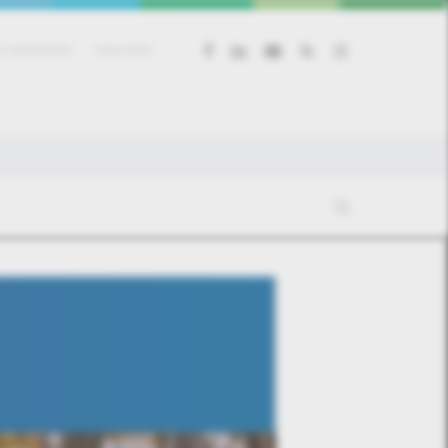
facebook
linkedin
youtube
RSS
instagram
 beállítások
Kapcsolat