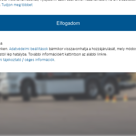
:
Tudjon meg többet
Elfogadom
ás
inken:
Adatvédelmi beállítások
bármikor visszavonhatja a hozzájárulását, mely módos
tól lép hatályba. További információért kattintson az alábbi linkre:
i tájékoztató / céges információk
.