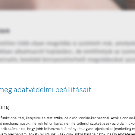
ton
ően több olyan megoldás is született már, amelyek se
ókban alkalmazott hajtáslánc, de említhetjük az üzem
ternatív, kevésbé környezetterhelő megoldásokat az
lekedésben lehet hatékonyan használni. Az ilyen já
ehézkesebb, mint a dízel- vagy benzinüzemű társaik 
zik, ami a távolsági áruszállításban, vagy akár a ne
meg adatvédelmi beállításait
célok eléréséhez. Mindezt azonban a gyakorlatban me
ing
funkcionalitási, kényelmi és statisztikai célokból cookie-kat használ. Azok a cookie-
 mechanizmusok, melyek tehcnikailag nem feltétlenül szükségesek az oldal műk
eszik számunkra, hogy jobb felhasználói élményt és egyedi ajánlatokat (marketing c
ető mechanizmusokat) nyújtsunk. Ezek csak akkor használhatók, ha Ön előzetese