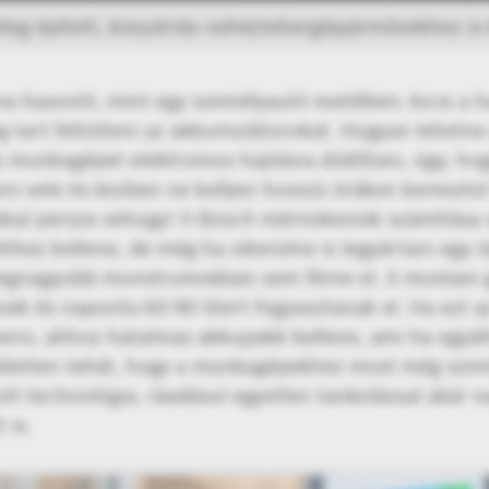
leg épített, kisszériás nehéztehergépjárművekhez i
ma hasonló, mint egy személyautó esetében: kicsi a
g tart feltölteni az akkumulátorokat. Hogyan lehetne
 munkagépet elektromos hajtásra átállítani, úgy, ho
ni vele és közben ne kelljen hosszú órákon keresztül
kkal persze sehogy! A Bosch mérnökeinek számítása 
ez kellene, de még ha sikerülne is legyártani egy il
legnagyobb monstrumokban sem férne el. A mostani g
nek és naponta 60-90 litert fogyasztanak el. Ha ezt
rni, ahhoz hatalmas akkupakk kellene, ami ha egyált
 véletlen tehát, hogy a munkagépekhez most még szint
ott technológia, ráadásul egyetlen tankolással akár 
 is.