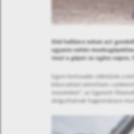
Első hallásra sokan azt gondo
ugyanis nehéz-munkagépekhez 
teszi a gépet az egész napos,
Egyre fontosabb célkitűzés a kl
kibocsátást jelentősen csökkente
övezeteket”, az Egyesült Állam
dolgozhatnak hagyományos mu