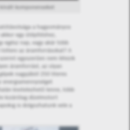
s kínált komponenseket
 hatótávolsága a hagyományos
 akkor egy útépítéshez,
gy egész nap, vagy akár több
 tölteni az áramforrásokat? A
szerint egyszerűen nem létezik
yen áramforrást, az olyan
épek nagyjából 250 literes
 az energiamennyiséget
alán kivitelezhető lenne, több
e kizárólag dízelmotort
napokig is dolgozhatunk vele a