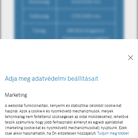
Hosszúság:
4410-5150 mm
Szélesség:
1720-2020 mm
Tömeg:
695-810 kilogramm
(felépítménytől függően)
Hasznos
750 kilogramm
terhelhetőség:
Adja meg adatvédelmi beállításait
Marketing
Az elnyűhetetlen: Volvo P
A weboldal funkcionalitási, kényelmi és statisztikai célokból cookie-kat
1800 E
használ. Azok a cookie-k és nyomkövető mechanizmusok, melyek
tehcnikailag nem feltétlenül szükségesek az oldal működéséhez, lehetővé
teszik számunkra, hogy jobb felhasználói élményt és egyedi ajánlatokat
(marketing cookie-kat és nyomkövető mechanizmusokat) nyújtsunk. Ezek
csak akkor használhatók, ha Ön előzetesen hozzájárult:
Tudjon meg többet