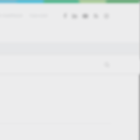
facebook
linkedin
youtube
RSS
instagram
 beállítások
Kapcsolat