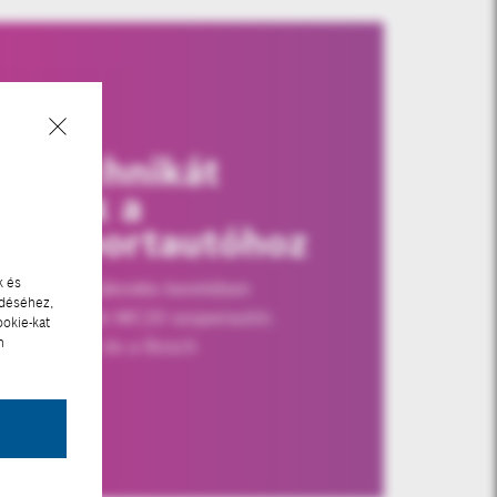
ÁG
cstechnikát
llítunk a
persportautóhoz
k és
ges együttműködés keretében
ödéséhez,
ek a Maserati MC20 szuperautói.
ookie-kat
n
z autógyártó és a Bosch
ogásának…