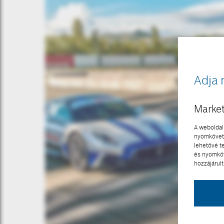
Adja 
Market
A weboldal 
nyomkövető
lehetővé t
és nyomköv
hozzájárult