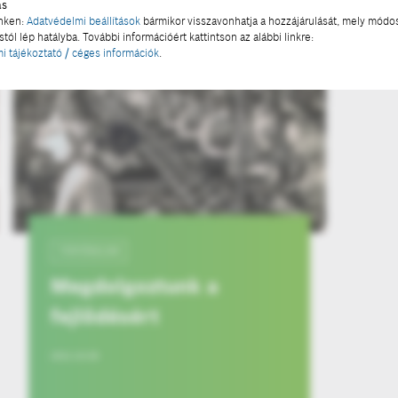
ás
inken:
Adatvédelmi beállítások
bármikor visszavonhatja a hozzájárulását, mely módos
tól lép hatályba. További információért kattintson az alábbi linkre:
i tájékoztató / céges információk
.
TÖRTÉNELEM
Megdolgoztunk a
fejlődésért
2021-10-26