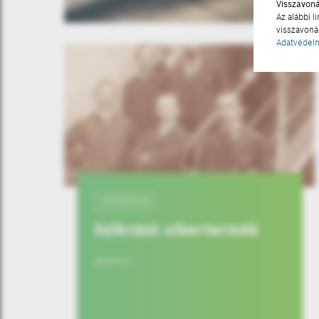
Visszavon
Az alábbi l
visszavonás
Adatvédelm
TÖRTÉNELEM
Szikrázó sikertermék
2022-04-12