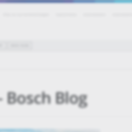
Állás és karrierlehetőségek
Sajtó/média
Adatvédelem
Adatvédelmi
RT
OKOS VILÁG
- Bosch Blog