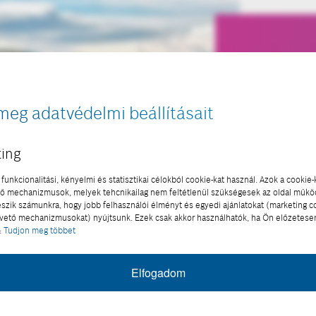
OKOSVIL
Csú
meg adatvédelmi beállításait
szá
szu
ing
funkcionalitási, kényelmi és statisztikai célokból cookie-kat használ. Azok a cookie-
Különle
 mechanizmusok, melyek tehcnikailag nem feltétlenül szükségesek az oldal műk
készüln
eszik számunkra, hogy jobb felhasználói élményt és egyedi ajánlatokat (marketing c
ető mechanizmusokat) nyújtsunk. Ezek csak akkor használhatók, ha Ön előzetese
Az olas
:
Tudjon meg többet
összef
2022-04-19
Elfogadom