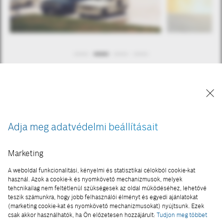
Cél a tömegtermelés
1964-től kezdve az alapvető terv az volt, hogy a
Adja meg adatvédelmi beállításait
technológiát tömegpiaci termékké alakítsák. Ez
a kihívás az üzemanyagcella-kutatás kezdeti
Marketing
éveinek központi témája volt – és persze még a
A weboldal funkcionalitási, kényelmi és statisztikai célokból cookie-kat
mai napig is az.
használ. Azok a cookie-k és nyomkövető mechanizmusok, melyek
tehcnikailag nem feltétlenül szükségesek az oldal működéséhez, lehetővé
teszik számunkra, hogy jobb felhasználói élményt és egyedi ajánlatokat
A kutatásokat nagy erőkkel folytatták a Bosch
(marketing cookie-kat és nyomkövető mechanizmusokat) nyújtsunk. Ezek
szakemberei, nemzetközi összefogás
csak akkor használhatók, ha Ön előzetesen hozzájárult:
Tudjon meg többet