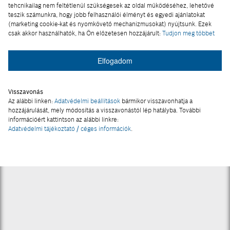
tehcnikailag nem feltétlenül szükségesek az oldal működéséhez, lehetővé
teszik számunkra, hogy jobb felhasználói élményt és egyedi ajánlatokat
(marketing cookie-kat és nyomkövető mechanizmusokat) nyújtsunk. Ezek
csak akkor használhatók, ha Ön előzetesen hozzájárult:
Tudjon meg többet
Elfogadom
Visszavonás
Az alábbi linken:
Adatvédelmi beállítások
bármikor visszavonhatja a
hozzájárulását, mely módosítás a visszavonástól lép hatályba. További
információért kattintson az alábbi linkre:
Adatvédelmi tájékoztató / céges információk
.