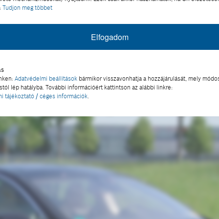
:
Tudjon meg többet
iváló gyorsulást és maximális nyomatékot biztosít m
yabbá és biztonságosabbá teszi
a közúti közlekedést
Elfogadom
olgáltatására is képes, amivel például elkerülhetőek 
ás
inken:
Adatvédelmi beállítások
bármikor visszavonhatja a hozzájárulását, mely módos
tól lép hatályba. További információért kattintson az alábbi linkre:
i tájékoztató / céges információk
.