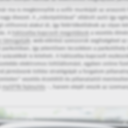
ár ma is megkönnyítik a sofőr munkáját az araszoló
agy élvezet. A „robotpilótával” ellátott autó így egé
 otthonná alakul át, így felértékelődnek az olyan ké
ás. A
hálózatba kapcsolt megoldások
a vezetés élmén
n támogatják
: web-elérésű szenzorok segítségével az
tt parkolóban, így jelentősen lecsökken a parkolóhely 
százalékát is kiteheti. A hálózatba kapcsolt eszközö
zelebbi elektromos töltőállomást, egyben online fizet
rid járművünk töltési stratégiáját a forgalom pillanatn
telen” vezetés érzetétől és pillanataitól mentesít
ó
mySPIN fejlesztés
–, hanem elejét veszik az üzeman