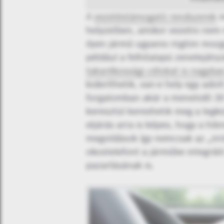
A
vezetéstámogató rendszerek
m
helyzetben, amikor vezetni nem n
ilyen jármű ugyanis rögtön mozgó
például a felhőalapú zenelejátsz
takarékossági célokat is nagyba
kideríthetik, van-e hely egy ado
forgalomban akár a menetidő 30 
keresztül kereshetik meg a legkö
eljárás arra is képes, hogy a hib
megoldások így nemcsak az „öröm
okostelefont a járműbe integrál
pazarlásának is.