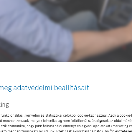
meg adatvédelmi beállításait
A jövő forgatókönyve most íródik
személyes térré, örömforrássá válik, az „élményt min
ing
sben. Az autók terjedése mellett azonban az ökológia
litika határozza meg. Hogyan viszonyul mindez a veze
funkcionalitási, kényelmi és statisztikai célokból cookie-kat használ. Azok a cookie-
 mechanizmusok, melyek tehcnikailag nem feltétlenül szükségesek az oldal műk
töltetét, a másik a környezettudatosságot helyezi elő
eszik számunkra, hogy jobb felhasználói élményt és egyedi ajánlatokat (marketing c
nt a hálózatba kapcsolt vezetés teremt összhangot. A
ető mechanizmusokat) nyújtsunk. Ezek csak akkor használhatók, ha Ön előzetese