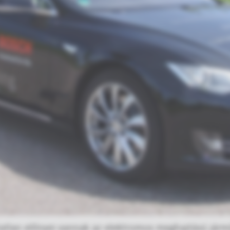
tatlan előnyei vannak az elektromos meghajtású jár