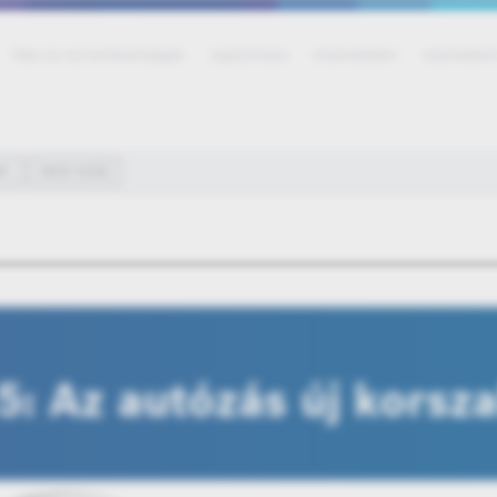
Állás és karrierlehetőségek
Sajtó/média
Adatvédelem
Adatvédelmi
RT
OKOS VILÁG
: Az autózás új korsz