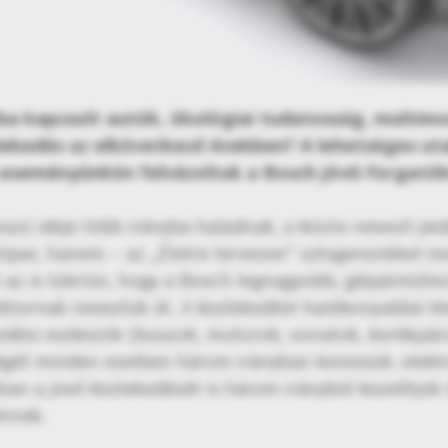
ba kapcsolt autók, ökológiai tudatosság, multimod
lekedés az elkövetkező években?
A lehetséges uta
 eseményünkön felvázoltuk a Bosch jövő-forgatók
szú ideje több irányba haladnak, a közös nevező ped
óipar, hanem – az „Életre tervezve” szlogenünkkel ö
t az is tükrözi, hogy a Bosch legnagyobb, gépjárműte
ektornak neveztük át. A közlekedést hatékonyabbá t
dési eszközök (buszok, motorok, vonatok, kerékpáro
tőségét minden esetben három irányban keressük: elek
óan a jövő közlekedését is három irányból közelítjük
érnek.