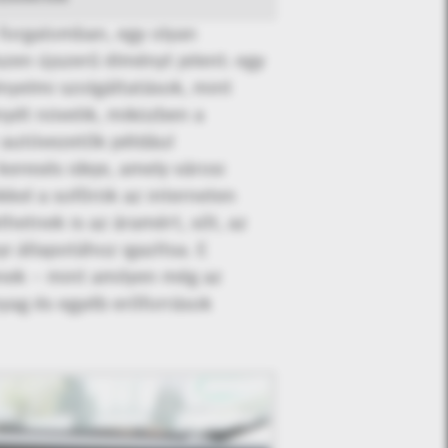
 forgalomban, egy olyan
szen újszerű élményt jelent: egy
nyelmi szolgáltatások, mint
yét növelik, miközben a
 autóvezetők például
keresés ideje, amely városi
kkel a sofőrök az interneten
hetnek is az áramért, sőt, az
yi állapotához igazítsa. E
enek – mint amilyen még az
yag és egyéb erőforrások