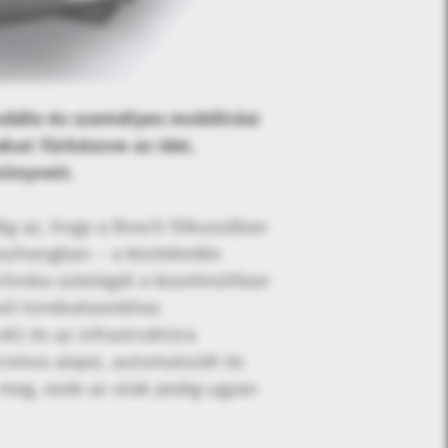
ális és személyes mobilitási
kat fürkészve az idei,
önyveit.
ig az, hogy a Bosch fókuszában
sszhangban – a közlekedés
chnika üzletágát a közelmúltban
évő törekvéseinkhez
k) és az infrastruktúra
tromos alapú, automatizált és
 meg, ezek az utak pedig ugyan