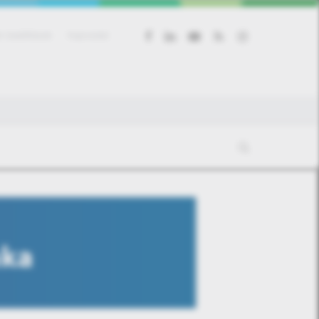
facebook
linkedin
youtube
RSS
instagram
 beállítások
Kapcsolat
aka