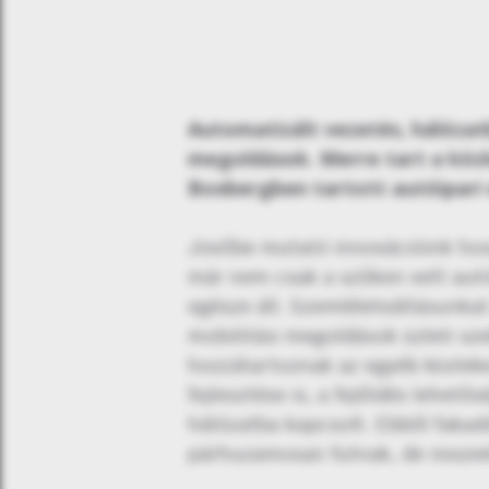
Automatizált vezetés, hálózat
megoldások.
Merre tart a köz
Boxbergben tartott autóipari
Jövőbe mutató innovációink hos
már nem csak a szűken vett aut
egésze áll. Szemléletváltásunka
mobilitási megoldások üzleti sz
hozzátartoznak az egyéb közleke
fejlesztése is, a fejlődés lehe
hálózatba kapcsolt. Ebből fakad
párhuzamosan futnak, de össze