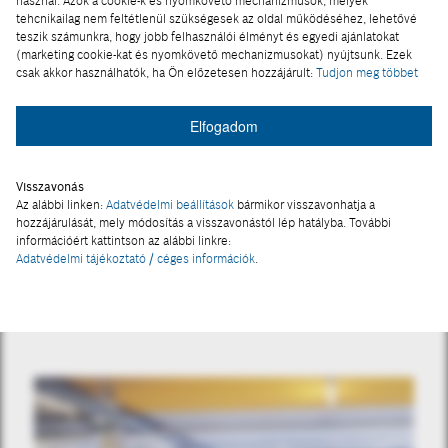
használ. Azok a cookie-k és nyomkövető mechanizmusok, melyek
tehcnikailag nem feltétlenül szükségesek az oldal működéséhez, lehetővé
teszik számunkra, hogy jobb felhasználói élményt és egyedi ajánlatokat
(marketing cookie-kat és nyomkövető mechanizmusokat) nyújtsunk. Ezek
csak akkor használhatók, ha Ön előzetesen hozzájárult:
Tudjon meg többet
OKOSVILÁG
Elfogadom
Amerikát is meghódítja
2020-10-27
Visszavonás
Az alábbi linken:
Adatvédelmi beállítások
bármikor visszavonhatja a
hozzájárulását, mely módosítás a visszavonástól lép hatályba. További
információért kattintson az alábbi linkre:
Adatvédelmi tájékoztató / céges információk
.